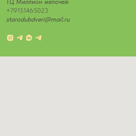
ТЦ Миллион мелочей
+79151465023
starodubdveri@mail.ru