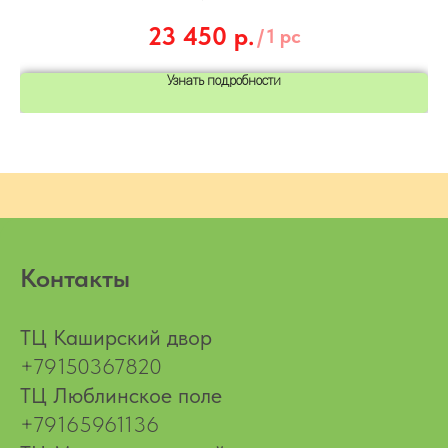
23 450
р.
/
1 pc
Узнать подробности
Контакты
ТЦ Каширский двор
+79150367820
ТЦ Люблинское поле
+79165961136