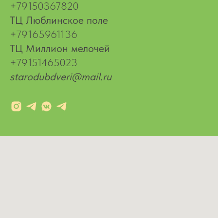
+79150367820
ТЦ Люблинское поле
+79165961136
ТЦ Миллион мелочей
+79151465023
starodubdveri@mail.ru