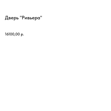
Дверь "Ривьера"
Стародуб
16100,00
р.
Заказать
*Базовая цена указана за полотно
Техническое описание:
Высота:
2000 мм
Ширина:
600 мм; 700 мм; 800 мм; 900 мм.
Толщина:
40 мм
Покрытие:
Эмаль
Внимание! Цветопередача вашего устройства, может отличаться от
оригинала.
Страна производитель:: Россия