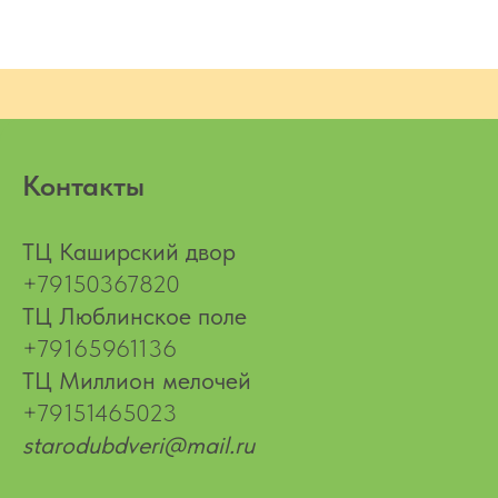
Контакты
ТЦ Каширский двор
+79150367820
ТЦ Люблинское поле
+79165961136
ТЦ Миллион мелочей
+79151465023
starodubdveri@mail.ru