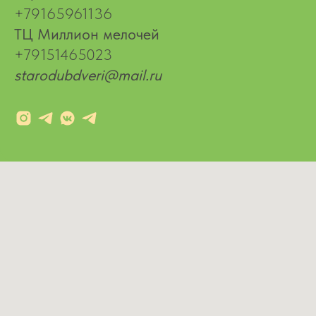
+79165961136
ТЦ Миллион мелочей
+79151465023
starodubdveri@mail.ru