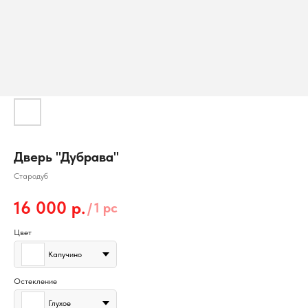
Дверь "Дубрава"
Стародуб
16 000
р.
/
1 pc
Цвет
Капучино
Остекление
Глухое