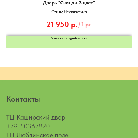
Дверь "Сканди-3 цвет"
Стиль: Неоклассика
21 950
р.
/
1 pc
Узнать подробности
Контакты
ТЦ Каширский двор
+79150367820
ТЦ Люблинское поле