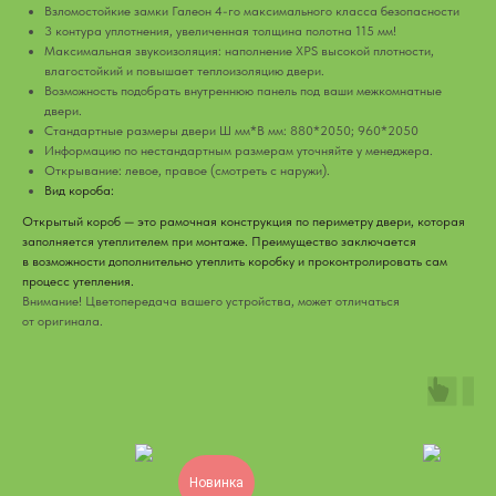
Взломостойкие замки Галеон 4-го максимального класса безопасности
3 контура уплотнения, увеличенная толщина полотна 115 мм!
Максимальная звукоизоляция: наполнение XPS высокой плотности,
влагостойкий и повышает теплоизоляцию двери.
Возможность подобрать внутреннюю панель под ваши межкомнатные
двери.
Стандартные размеры двери Ш мм*В мм: 880*2050; 960*2050
Информацию по нестандартным размерам уточняйте у менеджера.
Открывание: левое, правое (смотреть с наружи).
Вид короба:
Открытый короб — это рамочная конструкция по периметру двери, которая
заполняется утеплителем при монтаже. Преимущество заключается
в возможности дополнительно утеплить коробку и проконтролировать сам
процесс утепления.
Внимание! Цветопередача вашего устройства, может отличаться
от оригинала.
Новинка