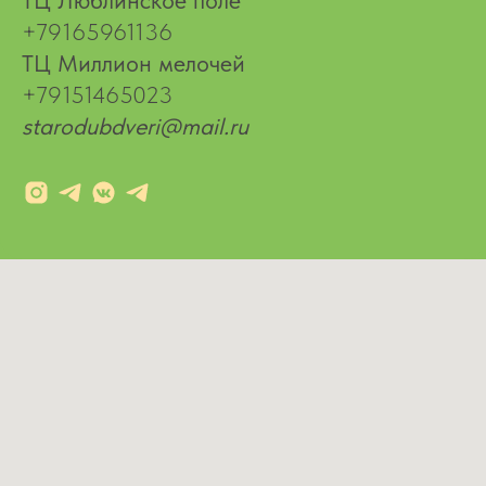
+79165961136
ТЦ Миллион мелочей
+79151465023
starodubdveri@mail.ru