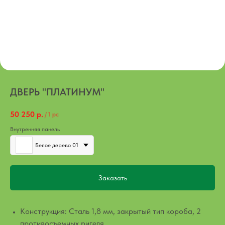
ДВЕРЬ "ПЛАТИНУМ"
50 250
р.
/
1 pc
Внутренняя панель
Белое дерево 01
Заказать
Конструкция: Сталь 1,8 мм, закрытый тип короба, 2
противосъемных ригеля.